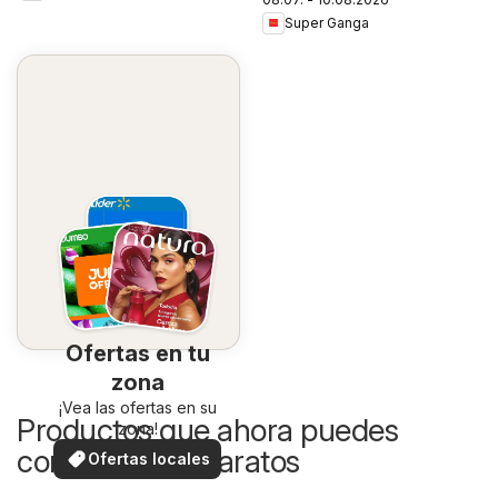
Super Ganga
Ofertas en tu
zona
¡Vea las ofertas en su
Productos que ahora puedes
zona!
comprar más baratos
Ofertas locales