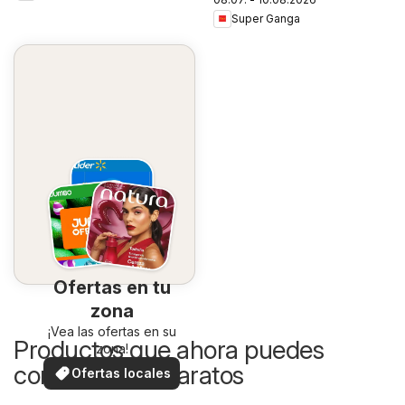
Super Ganga
Ofertas en tu
zona
¡Vea las ofertas en su
Productos que ahora puedes
zona!
comprar más baratos
Ofertas locales