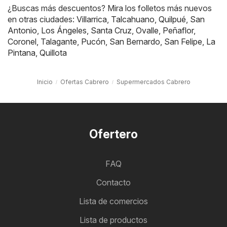
¿Buscas más descuentos? Mira los folletos más nuevos
en otras ciudades:
Villarrica
,
Talcahuano
,
Quilpué
,
San
Antonio
,
Los Ángeles
,
Santa Cruz
,
Ovalle
,
Peñaflor
,
Coronel
,
Talagante
,
Pucón
,
San Bernardo
,
San Felipe
,
La
Pintana
,
Quillota
Inicio
Ofertas Cabrero
Supermercados Cabrero
Ofertero
FAQ
Contacto
Lista de comercios
Lista de productos