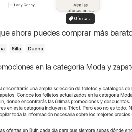
¡Vea las
zona
Lady Genny
ofertas en su
zona!
Ofertas
locales
que ahora puedes comprar más barat
na
Silla
Ducha
romociones en la categoría Moda y zapat
l
encontrarás una amplia selección de folletos y catálogos de 
apatos
. Conoce los folletos actualizados en la categoría Mod
in, donde encontrarás las últimas promociones y descuentos.
es en esta categoría incluyen a
Tricot
. Pero eso no es todo. 
ilar toda la información necesaria sobre los mejores precios
s ofertas en Buin cada día para que siempre sepas dónde en