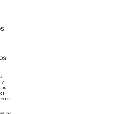
os
os
la
a y
 Las
Nos
 en un
contrar