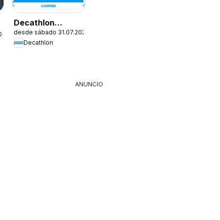
Decathlon
desde sábado 31.07.2026
Ofertas
026
Decathlon
ANUNCIO