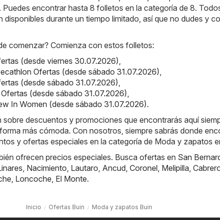
. Puedes encontrar hasta 8 folletos en la categoría de 8. Todo
án disponibles durante un tiempo limitado, así que no dudes y 
de comenzar? Comienza con estos folletos:
Ofertas (desde viernes 30.07.2026)
,
ecathlon Ofertas (desde sábado 31.07.2026)
,
fertas (desde sábado 31.07.2026)
,
ot Ofertas (desde sábado 31.07.2026)
,
New In Women (desde sábado 31.07.2026)
.
ón sobre descuentos y promociones que encontrarás aquí siem
 forma más cómoda. Con nosotros, siempre sabrás donde enco
tos y ofertas especiales en la categoría de Moda y zapatos e
bién ofrecen precios especiales. Busca ofertas en
San Bernar
Linares
,
Nacimiento
,
Lautaro
,
Ancud
,
Coronel
,
Melipilla
,
Cabrer
che
,
Loncoche
,
El Monte
.
Inicio
Ofertas Buin
Moda y zapatos Buin