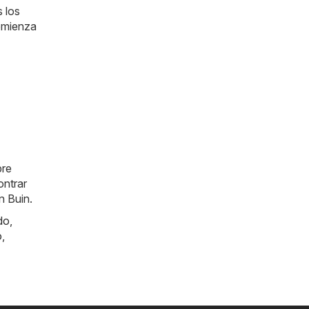
s los
comienza
pre
ntrar
n Buin.
do
,
o
,