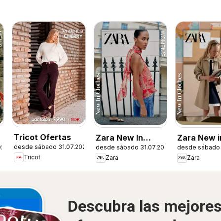
Tricot Ofertas
Zara New In
Zara New in
desde sábado 31.07.2026
026
desde sábado 31.07.2026
desde sábado 
Women
Tricot
Zara
Zara
Descubra las mejore