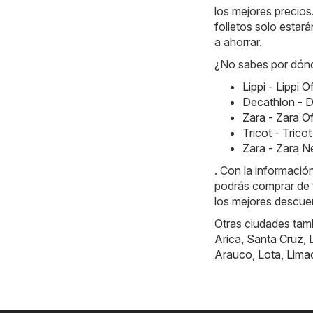
los mejores precios
folletos solo estar
a ahorrar.
¿No sabes por dón
Lippi - Lippi 
Decathlon - D
Zara - Zara O
Tricot - Tric
Zara - Zara 
. Con la informaci
podrás comprar de
los mejores descuen
Otras ciudades tam
Arica
,
Santa Cruz
,
Arauco
,
Lota
,
Lima