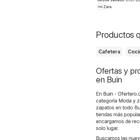
Zara
Productos 
Cafetera
Coci
Ofertas y p
en Buin
En
Buin - Ofertero.c
categoría
Moda y z
zapatos en todo Bu
tiendas más popular
encargamos de recop
solo lugar.
Buscamos las nueva