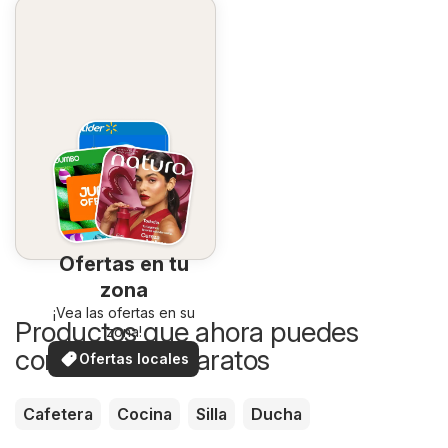
Ofertas en tu
zona
¡Vea las ofertas en su
Productos que ahora puedes
zona!
comprar más baratos
Ofertas locales
Cafetera
Cocina
Silla
Ducha