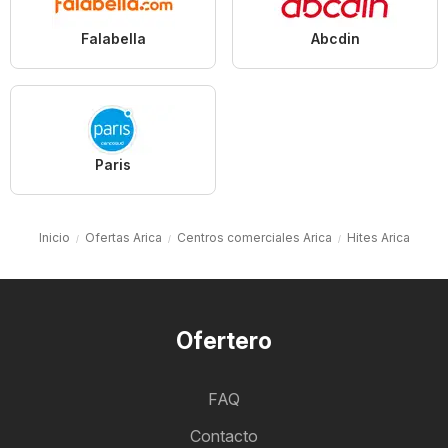
Falabella
Abcdin
Paris
Inicio
Ofertas Arica
Centros comerciales Arica
Hites Arica
Ofertero
FAQ
Contacto