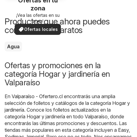
Ofertas en tu
zona
¡Vea las ofertas en su
Productos que ahora puedes
zona!
comprar más baratos
Ofertas locales
Agua
Ofertas y promociones en la
categoría Hogar y jardinería en
Valparaíso
En
Valparaíso - Ofertero.cl
encontrarás una amplia
selección de folletos y catálogos de la categoría
Hogar y
jardinería
. Conoce los folletos actualizados en la
categoría Hogar y jardinería en todo Valparaíso, donde
encontrarás las últimas promociones y descuentos. Las
tiendas más populares en esta categoría incluyen a
Easy
,
Sodimac
,
Imperial
. Pero eso no es todo. Nos encargamos