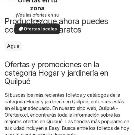
Ofertas en tu
zona
¡Vea las ofertas en su
Productos que ahora puedes
zona!
comprar más baratos
Ofertas locales
Agua
Ofertas y promociones en la
categoría Hogar y jardinería en
Quilpué
Si buscas los más recientes folletos y catálogos de la
categoría Hogar y jardinería en Quilpué, entonces estás
en el lugar adecuado. En nuestro sitio web,
Quilpué -
Ofertero.cl
, encontrarás toda la información sobre las
mejores ofertas en Quilpué. Las tiendas más populares en
tu ciudad incluyen a
Easy
. Busca entre los folletos de hoy
y no te pierdas ningún descuento.