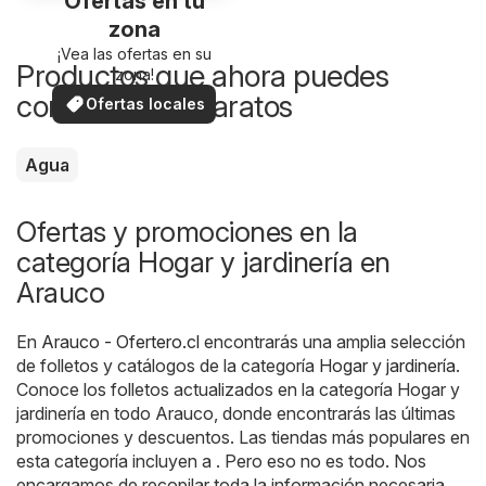
Ofertas en tu
zona
¡Vea las ofertas en su
Productos que ahora puedes
zona!
comprar más baratos
Ofertas locales
Agua
Ofertas y promociones en la
categoría Hogar y jardinería en
Arauco
En
Arauco - Ofertero.cl
encontrarás una amplia selección
de folletos y catálogos de la categoría
Hogar y jardinería
.
Conoce los folletos actualizados en la categoría Hogar y
jardinería en todo Arauco, donde encontrarás las últimas
promociones y descuentos. Las tiendas más populares en
esta categoría incluyen a . Pero eso no es todo. Nos
encargamos de recopilar toda la información necesaria