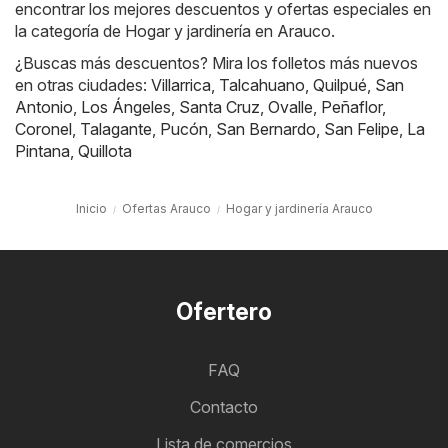
encontrar los mejores descuentos y ofertas especiales en
la categoría de Hogar y jardinería en Arauco.
¿Buscas más descuentos? Mira los folletos más nuevos
en otras ciudades:
Villarrica
,
Talcahuano
,
Quilpué
,
San
Antonio
,
Los Ángeles
,
Santa Cruz
,
Ovalle
,
Peñaflor
,
Coronel
,
Talagante
,
Pucón
,
San Bernardo
,
San Felipe
,
La
Pintana
,
Quillota
Inicio
Ofertas Arauco
Hogar y jardinería Arauco
Ofertero
FAQ
Contacto
Lista de comercios