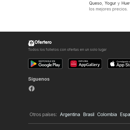
Queso
,
Yogur
y
Hue
los mejores precios.
Ofertero
Todos los folletos con ofertas en un solo lugar
Síguenos
Otros países:
Argentina
Brasil
Colombia
Esp