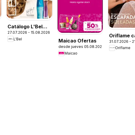
Catálogo L'Bel
27.07.2026 - 15.08.2026
Campaña 13
Oriflame c
L'Bel
Maicao Ofertas
31.07.2026 - 2
desde jueves 05.08.2026
Oriflame
Maicao