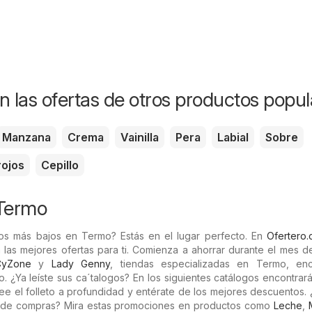
n las ofertas de otros productos popul
Manzana
Crema
Vainilla
Pera
Labial
Sobre
rojos
Cepillo
 Termo
os más bajos en Termo? Estás en el lugar perfecto. En
Ofertero.c
 las mejores ofertas para ti. Comienza a ahorrar durante el mes 
CyZone
y
Lady Genny
, tiendas especializadas en Termo, enc
 ¿Ya leíste sus ca´talogos? En los siguientes catálogos encontra
Lee el folleto a profundidad y entérate de los mejores descuentos.
s de compras? Mira estas promociones en productos como
Leche
,