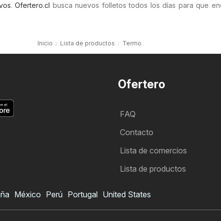
vos
.
Ofertero.cl
busca nuevos folletos todos los días para que en
Inicio
Lista de productos
Termo
Ofertero
FAQ
Contacto
Lista de comercios
Lista de productos
aña
México
Perú
Portugal
United States