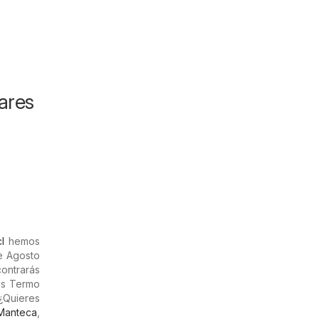
ares
l
hemos
de Agosto
ontrarás
rás Termo
 ¿Quieres
Manteca
,