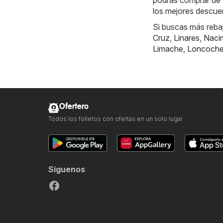
podrás comprar de
los mejores descuen
Si buscas más reba
Cruz
,
Linares
,
Naci
Limache
,
Loncoch
Ofertero
Todos los folletos con ofertas en un solo lugar
Síguenos