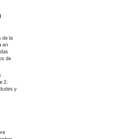
n
 de la
a en
ndas
os de
e
e 2.
 dudes y
pre