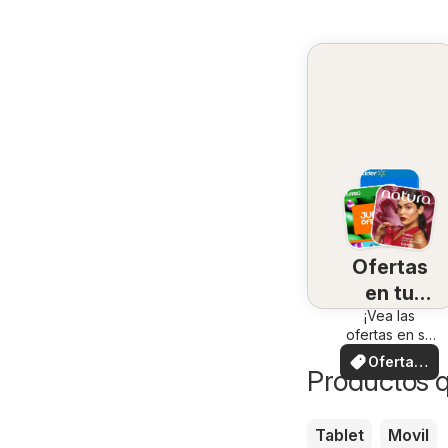
Ofertas
en tu
¡Vea las
zona
ofertas en su
zona!
Ofertas
Productos 
locales
Tablet
Movil