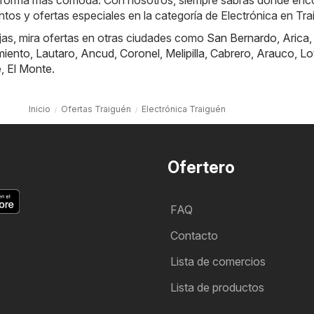
 forma más cómoda. Con nosotros, siempre sabrás donde enco
tos y ofertas especiales en la categoría de Electrónica en Tra
jas, mira ofertas en otras ciudades como
San Bernardo
,
Arica
miento
,
Lautaro
,
Ancud
,
Coronel
,
Melipilla
,
Cabrero
,
Arauco
,
Lo
e
,
El Monte
.
Inicio
Ofertas Traiguén
Electrónica Traiguén
Ofertero
FAQ
Contacto
Lista de comercios
Lista de productos