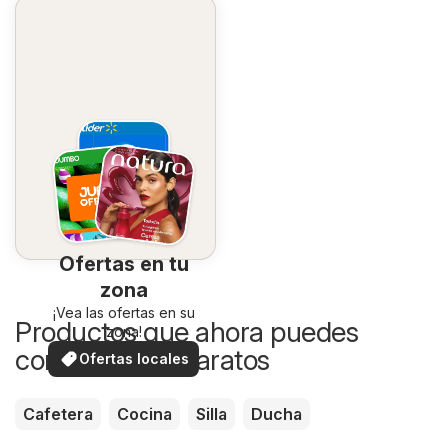
Ofertas en tu
zona
¡Vea las ofertas en su
Productos que ahora puedes
zona!
comprar más baratos
Ofertas locales
Cafetera
Cocina
Silla
Ducha