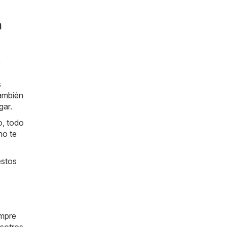
n
e
s
también
gar.
o, todo
no te
estos
empre