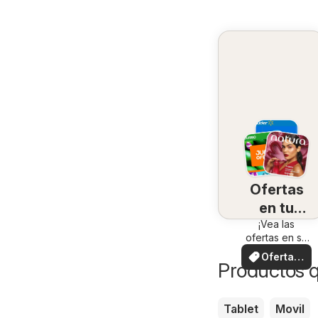
Ofertas
en tu
¡Vea las
zona
ofertas en su
zona!
Ofertas
Productos 
locales
Tablet
Movil