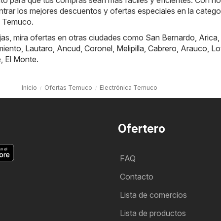
to para que tus compras sean más fáciles y eficientes. Con no
rar los mejores descuentos y ofertas especiales en la catego
o Temuco.
jas, mira ofertas en otras ciudades como
San Bernardo
,
Arica
miento
,
Lautaro
,
Ancud
,
Coronel
,
Melipilla
,
Cabrero
,
Arauco
,
Lo
e
,
El Monte
.
Inicio
Ofertas Temuco
Electrónica Temuco
Ofertero
FAQ
Contacto
Lista de comercios
Lista de productos