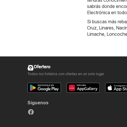
tendrás conocimien
sabrás donde encont
Electrónica en tod
Si buscas más reba
Cruz
,
Linares
,
Naci
Limache
,
Loncoch
Ofertero
Todos los folletos con ofertas en un solo lugar
Síguenos