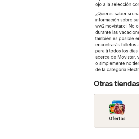
ojo a la selección c
¿Quieres saber si un
información sobre sus 
ww2.movistar.cl
. No o
durante las vacacion
también es posible e
encontrarás folletos
para ti todos los día
acerca de Movistar, vis
o simplemente no tie
de la categoría
Elect
Otras tiendas
Ofertas