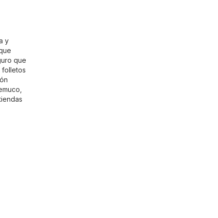
a y
 que
guro que
folletos
ión
Temuco,
tiendas