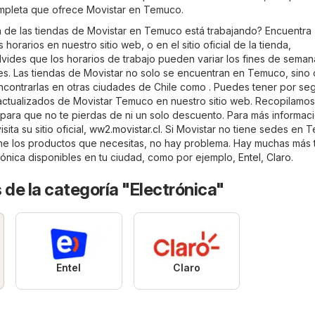
ompleta que ofrece Movistar en Temuco.
a de las tiendas de Movistar en Temuco está trabajando? Encuentra
horarios en nuestro sitio web, o en el sitio oficial de la tienda,
lvides que los horarios de trabajo pueden variar los fines de seman
es. Las tiendas de Movistar no solo se encuentran en Temuco, sino
ncontrarlas en otras ciudades de Chile como . Puedes tener por se
 actualizados de Movistar Temuco en nuestro sitio web. Recopilamos 
s para que no te pierdas de ni un solo descuento. Para más informac
ita su sitio oficial,
ww2.movistar.cl
. Si Movistar no tiene sedes en 
ne los productos que necesitas, no hay problema. Hay muchas más 
rónica
disponibles en tu ciudad, como por ejemplo,
Entel
,
Claro
.
 de la categoría "Electrónica"
Entel
Claro