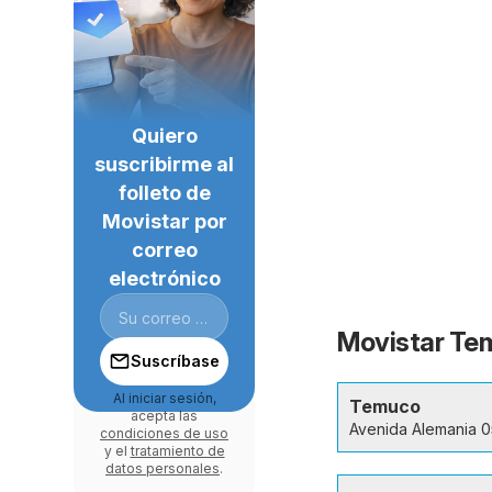
Quiero
suscribirme al
folleto de
Movistar por
correo
electrónico
Movistar Tem
Suscríbase
Al iniciar sesión,
Temuco
acepta las
Avenida Alemania 
condiciones de uso
y el
tratamiento de
datos personales
.