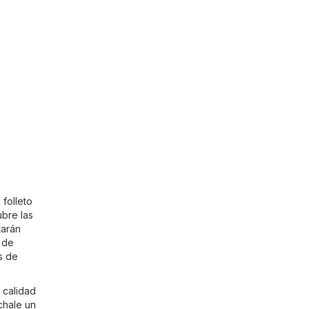
folleto
ubre las
tarán
 de
s de
 calidad
chale un