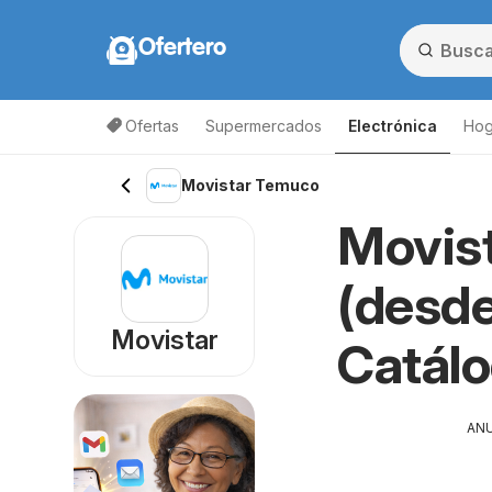
Ofertero
Ofertas
Supermercados
Electrónica
Hog
Lis
Movistar Temuco
Movis
(desde
Movistar
Catál
AN