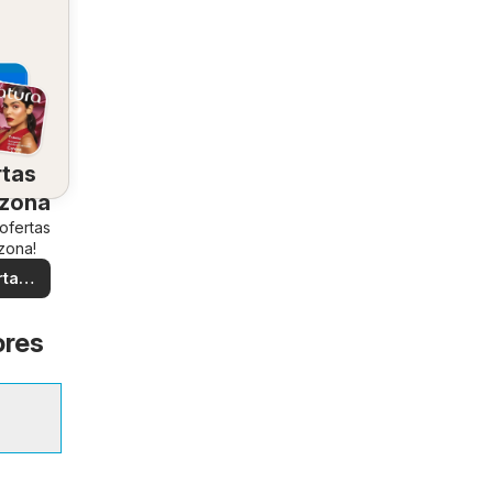
rtas
 zona
 ofertas
zona!
rtas
ales
ores