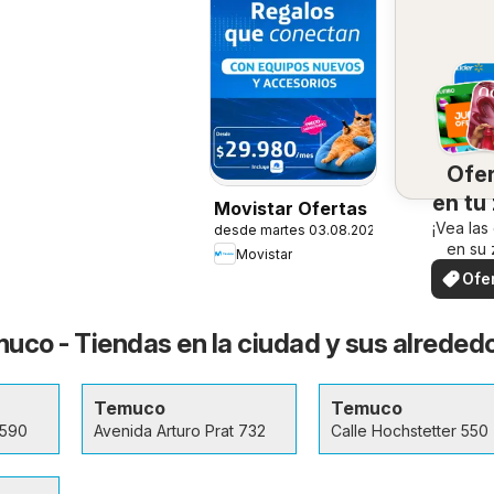
Ofe
en tu
Movistar Ofertas
¡Vea las
desde martes 03.08.2026
en su 
Movistar
Ofe
loc
uco - Tiendas en la ciudad y sus alreded
Temuco
Temuco
0590
Avenida Arturo Prat 732
Calle Hochstetter 550