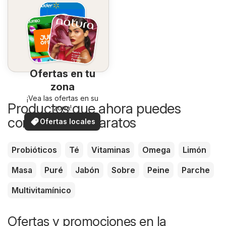
Ofertas en tu
zona
¡Vea las ofertas en su
Productos que ahora puedes
zona!
comprar más baratos
Ofertas locales
Probióticos
Té
Vitaminas
Omega
Limón
Masa
Puré
Jabón
Sobre
Peine
Parche
Multivitamínico
Ofertas y promociones en la