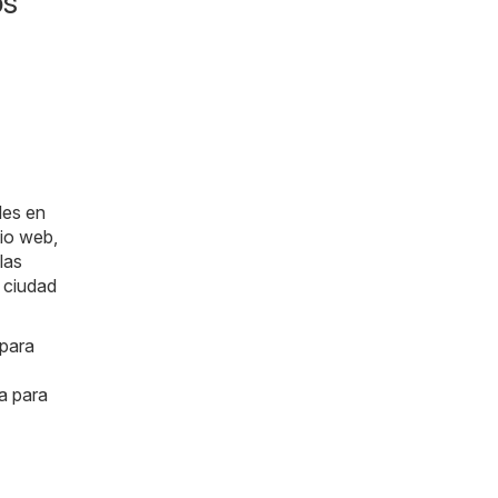
os
les en
io web,
las
 ciudad
 para
a para