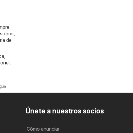
empre
sotros,
ría de
ica
,
onel
,
agua
Únete a nuestros socios
Cómo anunciar