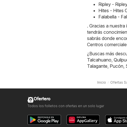
Ripley - Ripl
Hites - Hites
Falabella - F
. Gracias a nuestr
tendrás conocimien
sabrás donde encont
Centros comerciale
¿Buscas más descue
Talcahuano
,
Quilpu
Talagante
,
Pucón
,
Inicio
Ofertas S
Ofertero
Todos los folletos con ofertas en un solo lugar