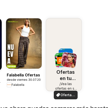
Ofertas
Falabella Ofertas
en tu
desde viernes 30.07.2026
7.2026
¡Vea las
zona
Falabella
ofertas en su
zona!
Ofertas
locales