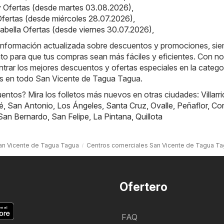
ey Ofertas (desde martes 03.08.2026)
,
 Ofertas (desde miércoles 28.07.2026)
,
alabella Ofertas (desde viernes 30.07.2026)
,
a información actualizada sobre descuentos y promociones, si
to para que tus compras sean más fáciles y eficientes. Con no
rar los mejores descuentos y ofertas especiales en la catego
s en todo San Vicente de Tagua Tagua.
ntos? Mira los folletos más nuevos en otras ciudades:
Villarr
é
,
San Antonio
,
Los Ángeles
,
Santa Cruz
,
Ovalle
,
Peñaflor
,
Cor
San Bernardo
,
San Felipe
,
La Pintana
,
Quillota
an Vicente de Tagua Tagua
Centros comerciales San Vicente de Tagua T
Ofertero
FAQ