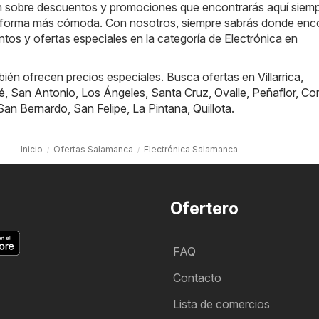
ón sobre descuentos y promociones que encontrarás aquí siem
 forma más cómoda. Con nosotros, siempre sabrás donde enco
tos y ofertas especiales en la categoría de Electrónica en
bién ofrecen precios especiales. Busca ofertas en
Villarrica
,
é
,
San Antonio
,
Los Ángeles
,
Santa Cruz
,
Ovalle
,
Peñaflor
,
Cor
San Bernardo
,
San Felipe
,
La Pintana
,
Quillota
.
Inicio
Ofertas Salamanca
Electrónica Salamanca
Ofertero
FAQ
Contacto
Lista de comercios