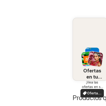
Ofertas
en tu
¡Vea las
zona
ofertas en su
zona!
Ofertas
Productos 
locales