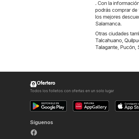
. Con la informaci
podrás comprar de
los mejores descuen
Salamanca.
Otras ciudades tam
Talcahuano
,
Quilpu
Talagante
,
Pucón
,
Ofertero
Todos los folletos con ofertas en un solo lugar
Síguenos