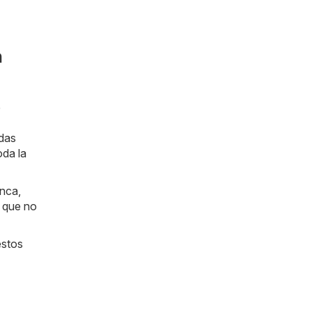
n
e
das
oda la
anca,
í que no
estos