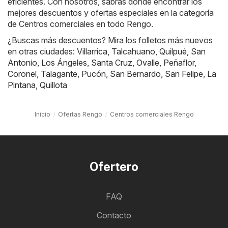
eficientes. Con nosotros, sabrás donde encontrar los
mejores descuentos y ofertas especiales en la categoría
de Centros comerciales en todo Rengo.
¿Buscas más descuentos? Mira los folletos más nuevos
en otras ciudades:
Villarrica
,
Talcahuano
,
Quilpué
,
San
Antonio
,
Los Ángeles
,
Santa Cruz
,
Ovalle
,
Peñaflor
,
Coronel
,
Talagante
,
Pucón
,
San Bernardo
,
San Felipe
,
La
Pintana
,
Quillota
Inicio
Ofertas Rengo
Centros comerciales Rengo
Ofertero
FAQ
Contacto