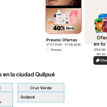
Ofe
Preunic Ofertas
en tu
27.07.2026 - 07.08.2026
¡Vea las
Preunic
en su 
Ofe
loc
s en la ciudad Quilpué
d
Cruz Verde
Quilpué
a