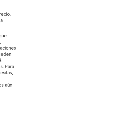
recio.
ra
 que
,
caciones
pueden
é.
s. Para
esitas,
tos aún