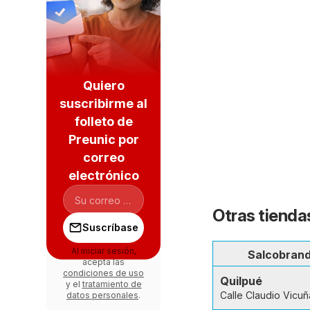
Quiero
suscribirme al
folleto de
Preunic por
correo
electrónico
Otras tienda
Suscríbase
Al iniciar sesión,
Salcobran
acepta las
condiciones de uso
Quilpué
y el
tratamiento de
Calle Claudio Vicuñ
datos personales
.