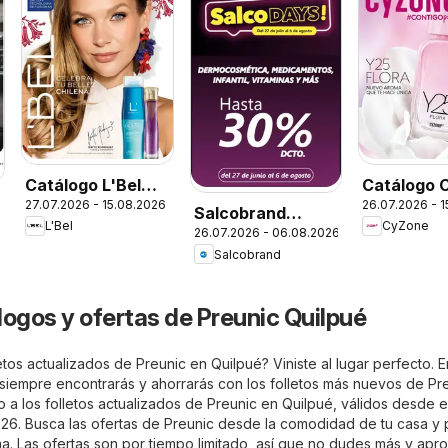
Catálogo L'Bel
Catálogo 
27.07.2026 - 15.08.2026
26.07.2026 - 
Campaña 13
Campaña 
Salcobrand
L'Bel
CyZone
26.07.2026 - 06.08.2026
Ofertas
Salcobrand
logos y ofertas de Preunic Quilpué
tos actualizados de Preunic en Quilpué? Viniste al lugar perfecto. E
siempre encontrarás y ahorrarás con los folletos más nuevos de Pr
o a los folletos actualizados de Preunic en Quilpué, válidos desde e
026. Busca las ofertas de Preunic desde la comodidad de tu casa y p
a. Las ofertas son por tiempo limitado, así que no dudes más y apr