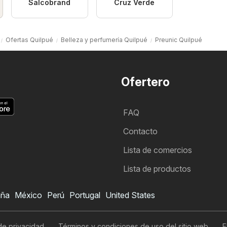
Salcobrand
Cruz Verde
Ofertas Quilpué
Belleza y perfumería Quilpué
Preunic Quilpué
Ofertero
FAQ
Contacto
Lista de comercios
Lista de productos
aña
México
Perú
Portugal
United States
 de privacidad
Términos y condiciones de uso del sitio web
E