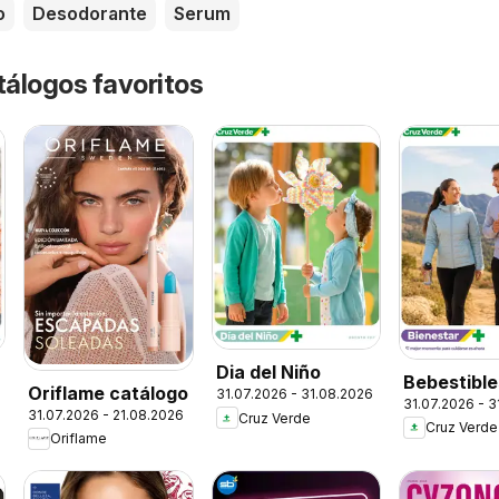
o
Desodorante
Serum
tálogos favoritos
Dia del Niño
Bebestible
Oriflame catálogo
31.07.2026 - 31.08.2026
31.07.2026 - 
Snacks
31.07.2026 - 21.08.2026
Cruz Verde
Cruz Verde
Oriflame