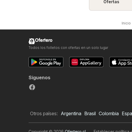
Ofertas
Inicio
Ofertero
Todos los folletos con ofertas en un solo lugar
Síguenos
Otros países:
Argentina
Brasil
Colombia
Esp
Copyright © 2026
Ofertero.cl
.
Establecer política