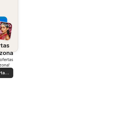
rtas
 zona
 ofertas
zona!
rtas
ales