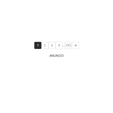
...
1
2
3
4
133
ANUNCIO