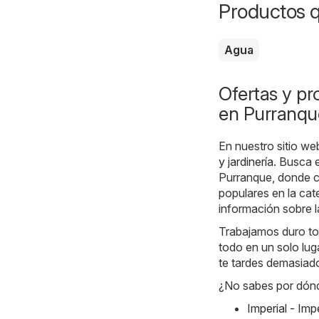
Productos 
Agua
Ofertas y pr
en Purranqu
En nuestro sitio we
y jardinería
. Busca e
Purranque, donde c
populares en la cat
información sobre l
Trabajamos duro tod
todo en un solo luga
te tardes demasiad
¿No sabes por dón
Imperial - Im