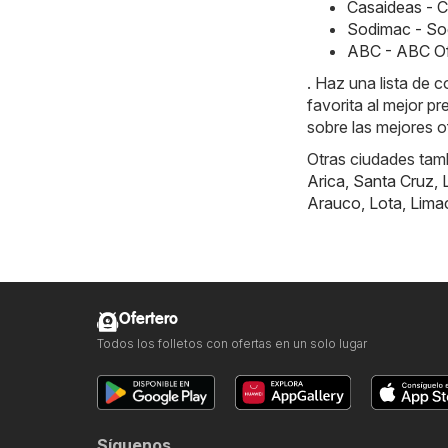
Casaideas - C
Sodimac - So
ABC - ABC Of
. Haz una lista de 
favorita al mejor p
sobre las mejores o
Otras ciudades tam
Arica
,
Santa Cruz
,
Arauco
,
Lota
,
Lima
Ofertero
Todos los folletos con ofertas en un solo lugar
Síguenos