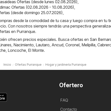
asaideas Ofertas (desde lunes 02.08.2026)
,
dimac Ofertas (02.08.2026 - 10.08.2026)
,
ertas (desde domingo 25.07.2026)
,
compras desde la comodidad de tu casa y luego compra en tu t
recio. Con nosotros siempre tendrás una perspectiva generaliz
fertas en Purranque.
bién ofrecen precios especiales. Busca ofertas en
San Bernar
Linares
,
Nacimiento
,
Lautaro
,
Ancud
,
Coronel
,
Melipilla
,
Cabrer
che
,
Loncoche
,
El Monte
.
Inicio
Ofertas Purranque
Hogar y jardinería Purranque
Ofertero
FAQ
Contacto