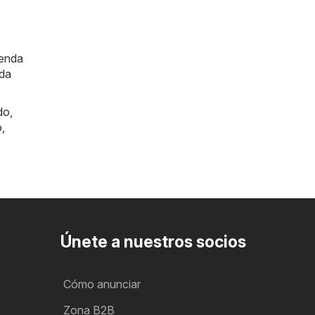
ienda
ada
do
,
o
,
Únete a nuestros socios
Cómo anunciar
Zona B2B