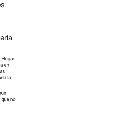
os
ería
e
Hogar
ía en
das
oda la
que,
í que no