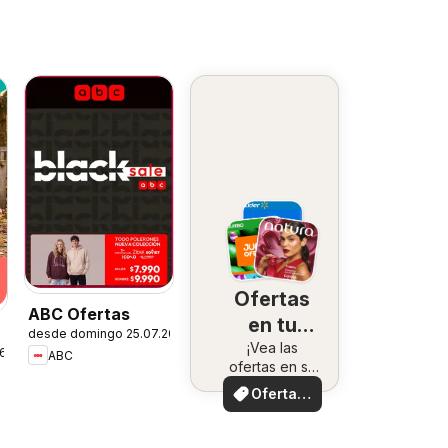
Ofertas
ABC Ofertas
en tu
desde domingo 25.07.2026
¡Vea las
zona
26
ABC
ofertas en su
zona!
Ofertas
locales