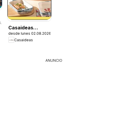
8.2026
Casaideas
desde lunes 02.08.2026
Ofertas
Casaideas
ANUNCIO