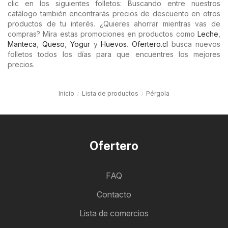
clic en los siguientes folletos: Buscando entre nuestros
catálogo también encontrarás precios de descuento en otros
productos de tu interés. ¿Quieres ahorrar mientras vas de
compras? Mira estas promociones en productos como
Leche
,
Manteca
,
Queso
,
Yogur
y
Huevos
.
Ofertero.cl
busca nuevos
folletos todos los días para que encuentres los mejores
precios.
Inicio
Lista de productos
Pérgola
Ofertero
FAQ
Contacto
Lista de comercios