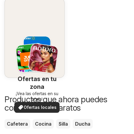
Ofertas en tu
zona
¡Vea las ofertas en su
Productos que ahora puedes
zona!
comprar más baratos
Ofertas locales
Cafetera
Cocina
Silla
Ducha