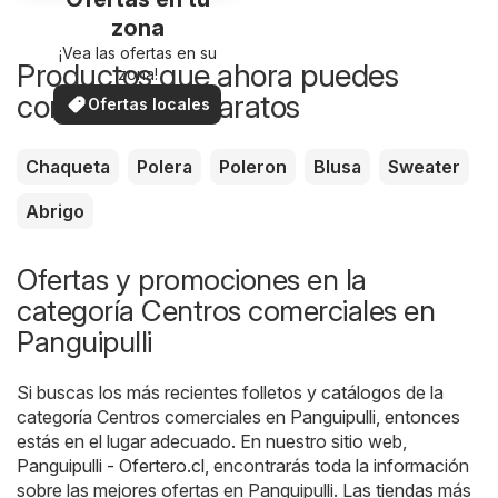
zona
¡Vea las ofertas en su
Productos que ahora puedes
zona!
comprar más baratos
Ofertas locales
Chaqueta
Polera
Poleron
Blusa
Sweater
Abrigo
Ofertas y promociones en la
categoría Centros comerciales en
Panguipulli
Si buscas los más recientes folletos y catálogos de la
categoría Centros comerciales en Panguipulli, entonces
estás en el lugar adecuado. En nuestro sitio web,
Panguipulli - Ofertero.cl
, encontrarás toda la información
sobre las mejores ofertas en Panguipulli. Las tiendas más