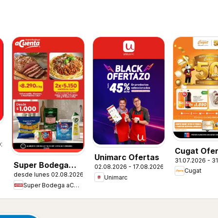
026
Cugat Ofer
Unimarc Ofertas
31.07.2026 - 3
Super Bodega
02.08.2026 - 17.08.2026
Cugat
desde lunes 02.08.2026
aCuenta Ofertas
Unimarc
Super Bodega aCuenta