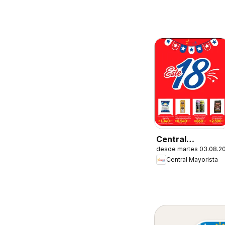
Central
desde martes 03.08.2
Mayorista
Central Mayorista
Ofertas