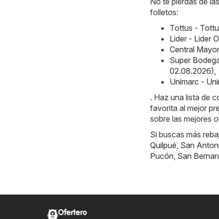
No te pierdas de la
folletos:
Tottus - Tott
Lider - Lider
Central Mayor
Super Bodega
02.08.2026)
,
Unimarc - Uni
. Haz una lista de 
favorita al mejor p
sobre las mejores o
Si buscas más reba
Quilpué
,
San Anton
Pucón
,
San Bernar
Ofertero