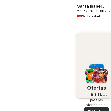
Santa Isabel
27.07.2026 - 10.08.202
Ofertas
Santa Isabel
Ofertas
en tu
¡Vea las
zona
ofertas en su
zona!