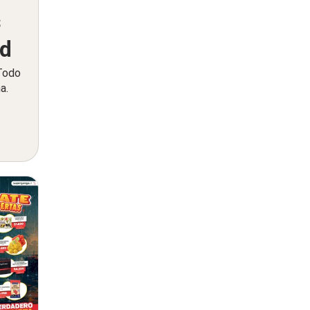
s
ed
 Todo
a.