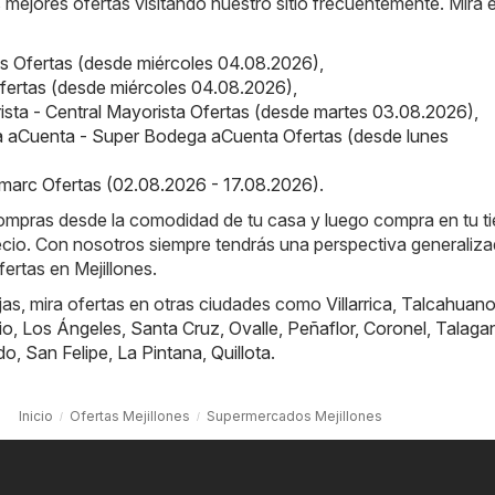
s mejores ofertas visitando nuestro sitio frecuentemente. Mira 
us Ofertas (desde miércoles 04.08.2026)
,
 Ofertas (desde miércoles 04.08.2026)
,
ista - Central Mayorista Ofertas (desde martes 03.08.2026)
,
 aCuenta - Super Bodega aCuenta Ofertas (desde lunes
marc Ofertas (02.08.2026 - 17.08.2026)
.
compras desde la comodidad de tu casa y luego compra en tu t
recio. Con nosotros siempre tendrás una perspectiva generaliz
fertas en Mejillones.
jas, mira ofertas en otras ciudades como
Villarrica
,
Talcahuan
io
,
Los Ángeles
,
Santa Cruz
,
Ovalle
,
Peñaflor
,
Coronel
,
Talaga
do
,
San Felipe
,
La Pintana
,
Quillota
.
Inicio
Ofertas Mejillones
Supermercados Mejillones