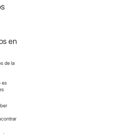
os
os en
s de la
o es
es
aber
ncontrar