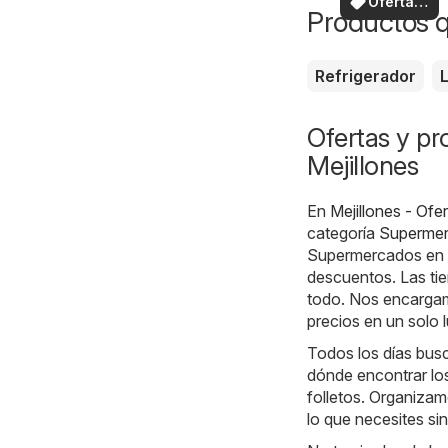
Ofertas
Productos 
locales
Refrigerador
Ofertas y p
Mejillones
En
Mejillones - Ofer
categoría
Superme
Supermercados en t
descuentos. Las tie
todo. Nos encargam
precios en un solo l
Todos los días busc
dónde encontrar lo
folletos. Organiza
lo que necesites si