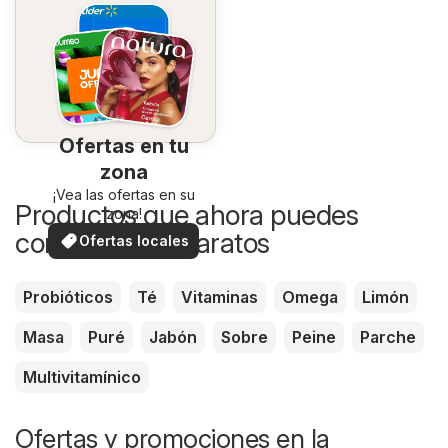
Ofertas en tu
zona
¡Vea las ofertas en su
Productos que ahora puedes
zona!
comprar más baratos
Ofertas locales
Probióticos
Té
Vitaminas
Omega
Limón
Masa
Puré
Jabón
Sobre
Peine
Parche
Multivitamínico
Ofertas y promociones en la