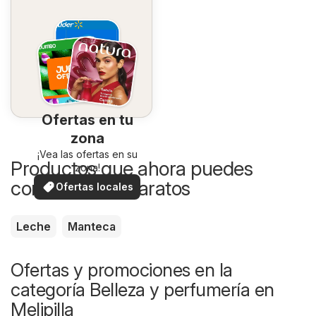
Ofertas en tu
zona
¡Vea las ofertas en su
Productos que ahora puedes
zona!
comprar más baratos
Ofertas locales
Leche
Manteca
Ofertas y promociones en la
categoría Belleza y perfumería en
Melipilla