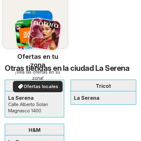
Ofertas en tu
zona
Otras tiendas en la ciudad La Serena
¡Vea las ofertas en su
zona!
Lippi
Tricot
Ofertas locales
La Serena
La Serena
Calle Alberto Solari
Magnasco 1400
H&M