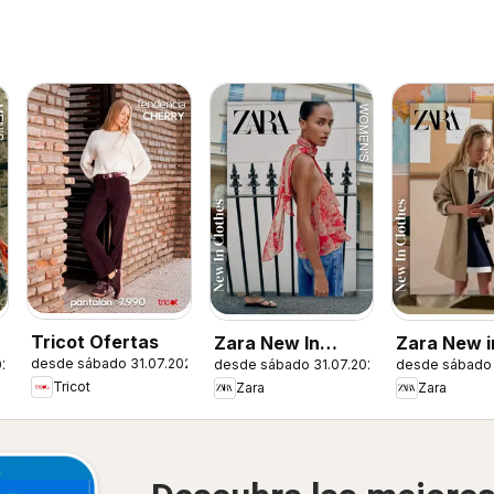
Tricot Ofertas
Zara New In
Zara New in
desde sábado 31.07.2026
026
desde sábado 31.07.2026
desde sábado 
Women
Tricot
Zara
Zara