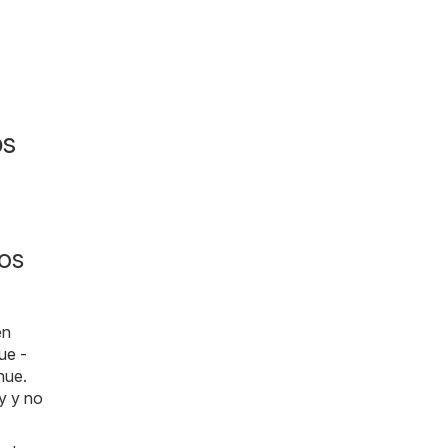
os
os
en
ue -
hue.
y y no