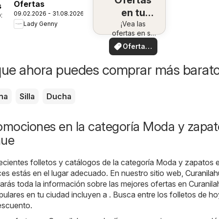
Ofertas
Ofertas
s
en tu
09.02.2026 - 31.08.2026
026
¡Vea las
zona
Lady Genny
ofertas en su
zona!
Ofertas
locales
que ahora puedes comprar más barat
na
Silla
Ducha
romociones en la categoría Moda y zapat
hue
ecientes folletos y catálogos de la categoría Moda y zapatos 
es estás en el lugar adecuado. En nuestro sitio web,
Curanilah
rarás toda la información sobre las mejores ofertas en Curanila
ulares en tu ciudad incluyen a . Busca entre los folletos de ho
escuento.