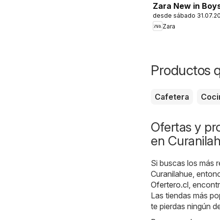
Zara New in Boy
desde sábado 31.07.2
Zara
Productos 
Cafetera
Coci
Ofertas y p
en Curanila
Si buscas los más r
Curanilahue, entonc
Ofertero.cl
, encont
Las tiendas más pop
te pierdas ningún d