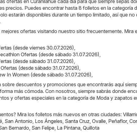
s ofertas en Curanilahue cada día para que siempre sepas d
es precios. Puedes encontrar hasta 8 folletos en la categoría d
solo estarán disponibles durante un tiempo limitado, así que no
.
s mejores ofertas visitando nuestro sitio frecuentemente. Mira 
Ofertas (desde viernes 30.07.2026)
,
ecathlon Ofertas (desde sábado 31.07.2026)
,
fertas (desde sábado 31.07.2026)
,
ot Ofertas (desde sábado 31.07.2026)
,
New In Women (desde sábado 31.07.2026)
,
ón sobre descuentos y promociones que encontrarás aquí siem
 forma más cómoda. Con nosotros, siempre sabrás donde enco
ntos y ofertas especiales en la categoría de Moda y zapatos e
ntos? Mira los folletos más nuevos en otras ciudades:
Villarr
é
,
San Antonio
,
Los Ángeles
,
Santa Cruz
,
Ovalle
,
Peñaflor
,
Cor
San Bernardo
,
San Felipe
,
La Pintana
,
Quillota