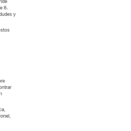
ónde
e 8.
 dudes y
estos
pre
ntrar
n
ica
,
onel
,