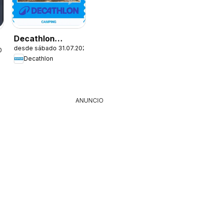
Decathlon
desde sábado 31.07.2026
Ofertas
026
Decathlon
ANUNCIO