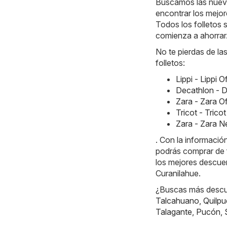
Buscamos las nueva
encontrar los mejor
Todos los folletos 
comienza a ahorrar
No te pierdas de la
folletos:
Lippi - Lippi 
Decathlon - D
Zara - Zara O
Tricot - Tric
Zara - Zara 
. Con la informaci
podrás comprar de
los mejores descue
Curanilahue.
¿Buscas más descue
Talcahuano
,
Quilpu
Talagante
,
Pucón
,