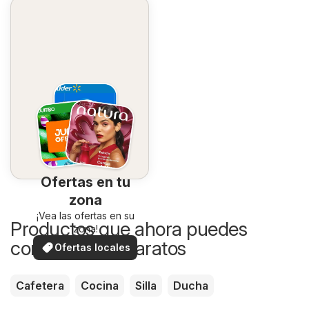
Ofertas en tu
zona
¡Vea las ofertas en su
Productos que ahora puedes
zona!
comprar más baratos
Ofertas locales
Cafetera
Cocina
Silla
Ducha