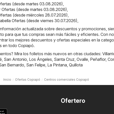
 Ofertas (desde martes 03.08.2026)
,
ey Ofertas (desde martes 03.08.2026)
,
 Ofertas (desde miércoles 28.07.2026)
,
alabella Ofertas (desde viernes 30.07.2026)
,
a información actualizada sobre descuentos y promociones, si
to para que tus compras sean más fáciles y eficientes. Con no
rar los mejores descuentos y ofertas especiales en la catego
s en todo Copiapó.
ntos? Mira los folletos más nuevos en otras ciudades:
Villarr
é
,
San Antonio
,
Los Ángeles
,
Santa Cruz
,
Ovalle
,
Peñaflor
,
Cor
San Bernardo
,
San Felipe
,
La Pintana
,
Quillota
Inicio
Ofertas Copiapó
Centros comerciales Copiapó
Ofertero