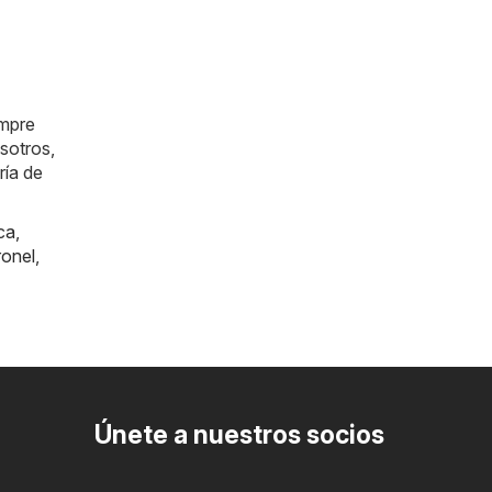
empre
sotros,
ría de
ica
,
onel
,
Únete a nuestros socios