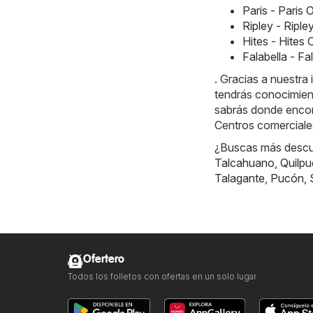
Paris - Paris
Ripley - Ripl
Hites - Hites
Falabella - F
. Gracias a nuestr
tendrás conocimien
sabrás donde encont
Centros comerciale
¿Buscas más descue
Talcahuano
,
Quilpu
Talagante
,
Pucón
,
Ofertero
Todos los folletos con ofertas en un solo lugar