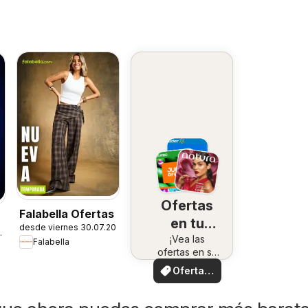
Ofertas
Falabella Ofertas
en tu
desde viernes 30.07.2026
7.2026
¡Vea las
zona
Falabella
ofertas en su
zona!
Ofertas
locales