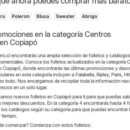
que ahora puedes comprar más barat
era
Poleron
Blusa
Sweater
Abrigo
omociones en la categoría Centros
 en Copiapó
ro.cl
encontrarás una amplia selección de folletos y catálogos
comerciales
. Conoce los folletos actualizados en la categoría 
o Copiapó, donde encontrarás las últimas promociones y desc
pulares en esta categoría incluyen a
Falabella
,
Ripley
,
Paris
,
Hi
es todo. Nos encargamos de recopilar toda la información nec
recios en un solo lugar.
camos nuevos folletos en Copiapó para ti para que puedas sab
 mejores descuentos. En la categoría 4 encontrarás hasta 4 fo
los catálogos según su categoría para que puedas encontrar 
r tiempo.
de comenzar? Comienza con estos folletos: