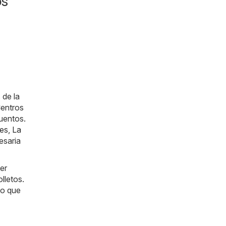
os
 de la
Centros
uentos.
tes
,
La
esaria
er
lletos.
lo que