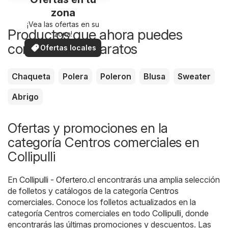
zona
¡Vea las ofertas en su
Productos que ahora puedes
zona!
comprar más baratos
Ofertas locales
Chaqueta
Polera
Poleron
Blusa
Sweater
Abrigo
Ofertas y promociones en la
categoría Centros comerciales en
Collipulli
En
Collipulli - Ofertero.cl
encontrarás una amplia selección
de folletos y catálogos de la categoría
Centros
comerciales
. Conoce los folletos actualizados en la
categoría Centros comerciales en todo Collipulli, donde
encontrarás las últimas promociones y descuentos. Las