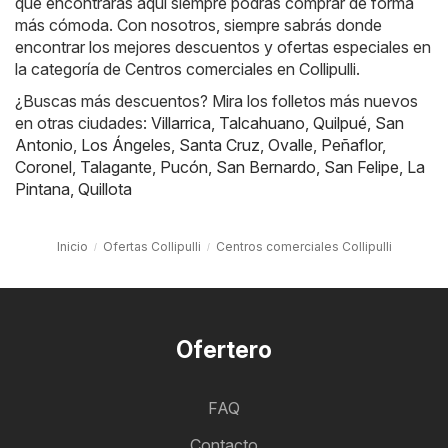
que encontrarás aquí siempre podrás comprar de forma
más cómoda. Con nosotros, siempre sabrás donde
encontrar los mejores descuentos y ofertas especiales en
la categoría de Centros comerciales en Collipulli.
¿Buscas más descuentos? Mira los folletos más nuevos
en otras ciudades:
Villarrica
,
Talcahuano
,
Quilpué
,
San
Antonio
,
Los Ángeles
,
Santa Cruz
,
Ovalle
,
Peñaflor
,
Coronel
,
Talagante
,
Pucón
,
San Bernardo
,
San Felipe
,
La
Pintana
,
Quillota
Inicio
Ofertas Collipulli
Centros comerciales Collipulli
Ofertero
FAQ
Contacto