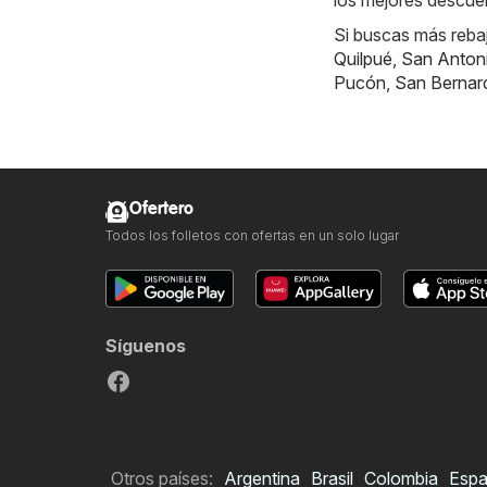
los mejores descuen
Si buscas más reba
Quilpué
,
San Anton
Pucón
,
San Bernar
Ofertero
Todos los folletos con ofertas en un solo lugar
Síguenos
Otros países:
Argentina
Brasil
Colombia
Esp