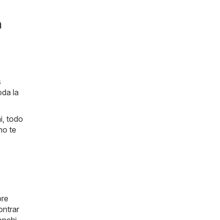
n
e
s
oda la
i, todo
no te
pre
ntrar