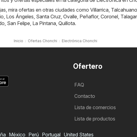
tos y ofertas especiales en la categoría de Electrónica en Ch
jas, mira ofertas en otras ciudades como
Villarrica
,
Talcahuan
io
,
Los Ángeles
,
Santa Cruz
,
Ovalle
,
Peñaflor
,
Coronel
,
Talaga
do
,
San Felipe
,
La Pintana
,
Quillota
.
Inicio
Ofertas Chonchi
Electrónica Chonchi
Ofertero
FAQ
Contacto
Lista de comercios
Lista de productos
aña
México
Perú
Portugal
United States