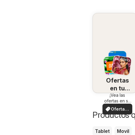
Ofertas
en tu
¡Vea las
zona
ofertas en su
zona!
Ofertas
Productos 
locales
Tablet
Movil