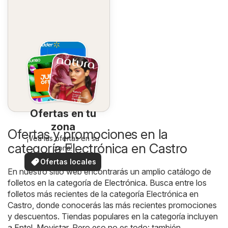
Ofertas en tu
zona
Ofertas y promociones en la
¡Vea las ofertas en su
categoría Electrónica en Castro
zona!
Ofertas locales
En nuestro sitio web encontrarás un amplio catálogo de
folletos en la categoría de
Electrónica
. Busca entre los
folletos más recientes de la categoría Electrónica en
Castro, donde conocerás las más recientes promociones
y descuentos. Tiendas populares en la categoría incluyen
a
Entel
,
Movistar
. Pero eso no es todo: también