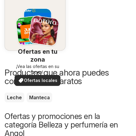
Ofertas en tu
zona
¡Vea las ofertas en su
Productos que ahora puedes
zona!
comprar más baratos
Ofertas locales
Leche
Manteca
Ofertas y promociones en la
categoría Belleza y perfumería en
Angol