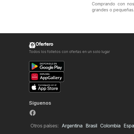
Comprando con noso
grandes o pequeñas
Ofertero
Todos los folletos con ofertas en un solo lugar
Síguenos
Otros países:
Argentina
Brasil
Colombia
Esp