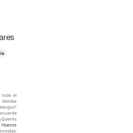
ares
ía
 todo el
, tiendas
talogos?
Recuerda
¿Quieres
y
Huevos
cesitas.