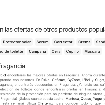
n las ofertas de otros productos popul
Protector solar
Serum
Corrector
Crema
Sand
au de toilette
Campana
Cera
Cepillo
Máscara
Fragancia
o.cl
encontrarás las mejores ofertas en Fragancia. Ahorra durante
prando con nosotros. En
Ésika
,
Oriflame
,
CyZone
,
L'Bel
y
Cugat
agancia, encontrarás descuentos en Fragancia. ¿Ya leíste sus ca´
lección de folletos donde encontrarás ofertas en Fragancia: 
 expiración de la promoción para no perderte de ninguna oferta. 
 Fragancia? ¿Sabes cuánto cuesta
Leche
,
Manteca
,
Queso
,
Yogur
 esta semana? Utiliza
Ofertero.cl
para conocer todo lo que ne