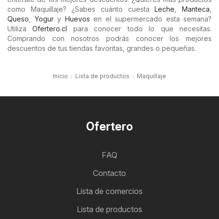
como Maquillaje? ¿Sabes cuánto cuesta
Leche
,
Manteca
,
Queso
,
Yogur
y
Huevos
en el supermercado esta semana?
Utiliza
Ofertero.cl
para conocer todo lo que necesitas.
Comprando con nosotros podrás conocer los mejores
descuentos de tus tiendas favoritas, grandes o pequeñas.
Inicio
Lista de productos
Maquillaje
Ofertero
FAQ
Contacto
Lista de comercios
Lista de productos