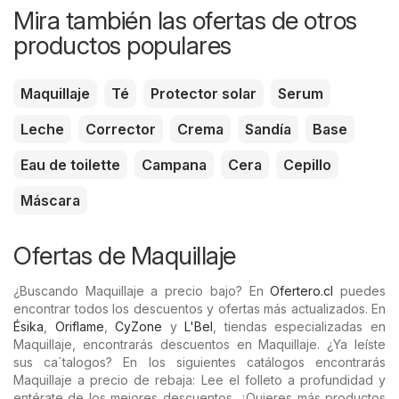
Mira también las ofertas de otros
productos populares
Maquillaje
Té
Protector solar
Serum
Leche
Corrector
Crema
Sandía
Base
Eau de toilette
Campana
Cera
Cepillo
Máscara
Ofertas de Maquillaje
¿Buscando Maquillaje a precio bajo? En
Ofertero.cl
puedes
encontrar todos los descuentos y ofertas más actualizados. En
Ésika
,
Oriflame
,
CyZone
y
L'Bel
, tiendas especializadas en
Maquillaje, encontrarás descuentos en Maquillaje. ¿Ya leíste
sus ca´talogos? En los siguientes catálogos encontrarás
Maquillaje a precio de rebaja: Lee el folleto a profundidad y
entérate de los mejores descuentos. ¿Quieres más productos