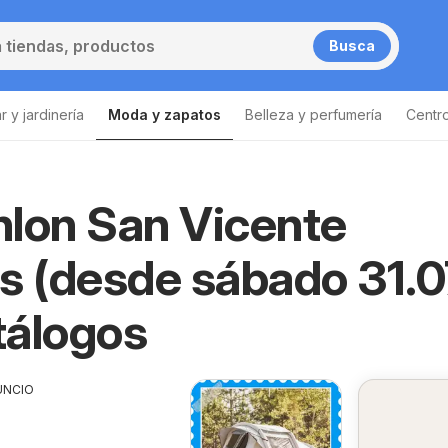
Busca
 y jardinería
Moda y zapatos
Belleza y perfumería
Centr
Lista de productos
lon San Vicente
s (desde sábado 31.07
tálogos
UNCIO