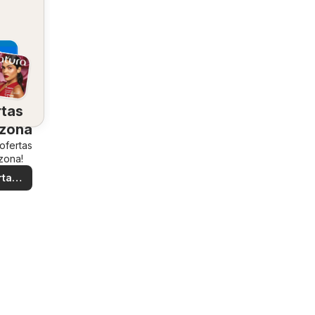
rtas
 zona
 ofertas
zona!
rtas
ales