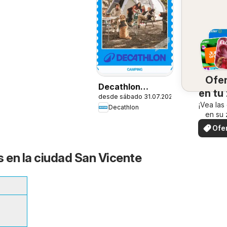
Ofe
Decathlon
en tu
desde sábado 31.07.2026
Ofertas
¡Vea las
Decathlon
en su 
Ofe
loc
s en la ciudad San Vicente