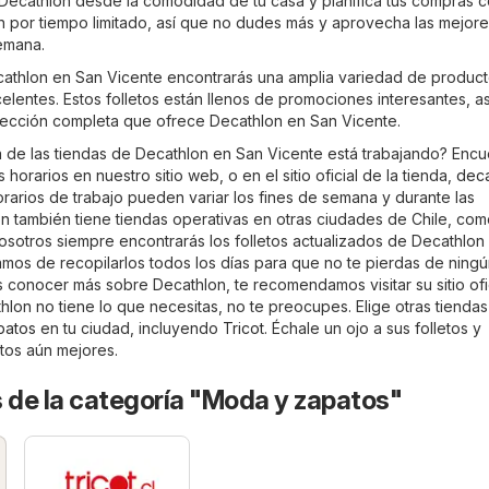
 Decathlon desde la comodidad de tu casa y planifica tus compras 
on por tiempo limitado, así que no dudes más y aprovecha las mejor
emana.
ecathlon en San Vicente encontrarás una amplia variedad de produc
elentes. Estos folletos están llenos de promociones interesantes, a
elección completa que ofrece Decathlon en San Vicente.
a de las tiendas de Decathlon en San Vicente está trabajando? Encu
horarios en nuestro sitio web, o en el sitio oficial de la tienda,
deca
rarios de trabajo pueden variar los fines de semana y durante las
n también tiene tiendas operativas en otras ciudades de Chile, co
osotros siempre encontrarás los folletos actualizados de Decathlon
mos de recopilarlos todos los días para que no te pierdas de ning
 conocer más sobre Decathlon, te recomendamos visitar su sitio ofic
thlon no tiene lo que necesitas, no te preocupes. Elige otras tiendas
patos
en tu ciudad, incluyendo
Tricot
. Échale un ojo a sus folletos y
tos aún mejores.
 de la categoría "Moda y zapatos"