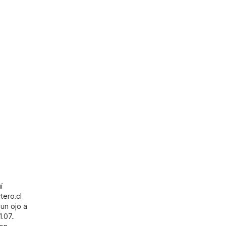
í
tero.cl
un ojo a
.07..