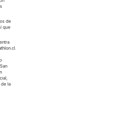
con
es
tos de
sí que
entra
thlon.cl
.
mo
 San
ún
ial,
 de la