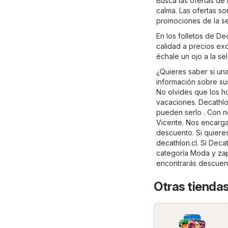
Busca las ofertas de
calma. Las ofertas s
promociones de la s
En los folletos de D
calidad a precios exc
échale un ojo a la s
¿Quieres saber si un
información sobre sus 
No olvides que los ho
vacaciones. Decathlo
pueden serlo . Con n
Vicente. Nos encarga
descuento. Si quieres
decathlon.cl
. Si Deca
categoría
Moda y za
encontrarás descuen
Otras tiendas