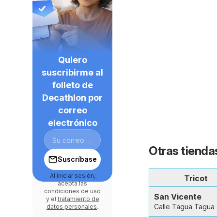
Quiero
suscribirme al
folleto de
Decathlon por
correo
electrónico
Otras tienda
Suscríbase
Al iniciar sesión,
Tricot
acepta las
condiciones de uso
San Vicente
y el
tratamiento de
Calle Tagua Tagua
datos personales
.