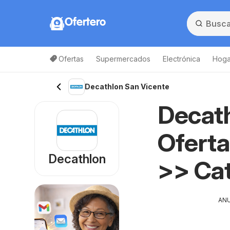
Ofertero
Ofertas
Supermercados
Electrónica
Hogar
Decathlon San Vicente
Decath
Oferta
Decathlon
>> Ca
AN