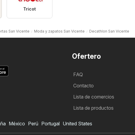
Tricot
rtas San Vicente
Moda y zapatos San Vicente
Decathlon San Vicente
Ofertero
FAQ
Contacto
Lista de comercios
Lista de productos
aña
México
Perú
Portugal
United States