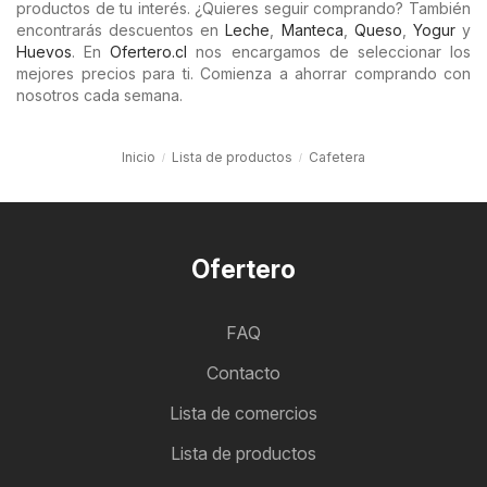
productos de tu interés. ¿Quieres seguir comprando? También
encontrarás descuentos en
Leche
,
Manteca
,
Queso
,
Yogur
y
Huevos
. En
Ofertero.cl
nos encargamos de seleccionar los
mejores precios para ti. Comienza a ahorrar comprando con
nosotros cada semana.
Inicio
Lista de productos
Cafetera
Ofertero
FAQ
Contacto
Lista de comercios
Lista de productos