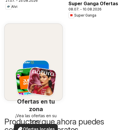
21.07. - 25.08.2026
Super Ganga Ofertas
Alvi
08.07. - 10.08.2026
Super Ganga
Ofertas en tu
zona
¡Vea las ofertas en su
Productos que ahora puedes
zona!
comprar más baratos
Ofertas locales