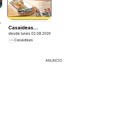
8.2026
Casaideas
desde lunes 02.08.2026
Ofertas
Casaideas
ANUNCIO