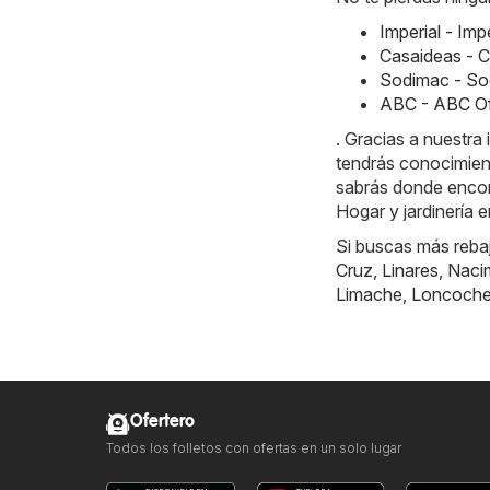
Imperial - Im
Casaideas - C
Sodimac - So
ABC - ABC Of
. Gracias a nuestr
tendrás conocimien
sabrás donde encont
Hogar y jardinería 
Si buscas más reba
Cruz
,
Linares
,
Naci
Limache
,
Loncoch
Ofertero
Todos los folletos con ofertas en un solo lugar