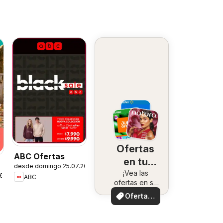
Ofertas
ABC Ofertas
en tu
desde domingo 25.07.2026
¡Vea las
zona
26
ABC
ofertas en su
zona!
Ofertas
locales