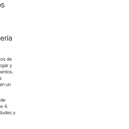
os
ería
gos de
ogar y
uentos.
s
 en un
nde
e 4.
 dudes y