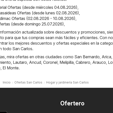
perial Ofertas (desde miércoles 04.08.2026)
,
asaideas Ofertas (desde lunes 02.08.2026)
,
dimac Ofertas (02.08.2026 - 10.08.2026)
,
ertas (desde domingo 25.07.2026)
,
a información actualizada sobre descuentos y promociones, si
to para que tus compras sean más fáciles y eficientes. Con no
rar los mejores descuentos y ofertas especiales en la catego
en todo San Carlos.
jas, mira ofertas en otras ciudades como
San Bernardo
,
Arica
miento
,
Lautaro
,
Ancud
,
Coronel
,
Melipilla
,
Cabrero
,
Arauco
,
Lo
e
,
El Monte
.
Inicio
Ofertas San Carlos
Hogar y jardinería San Carlos
Ofertero