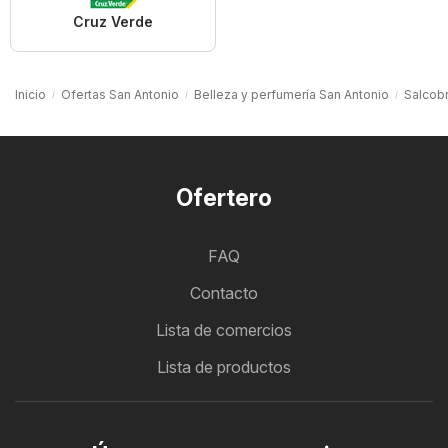
Cruz Verde
Inicio
Ofertas San Antonio
Belleza y perfumería San Antonio
Salcob
Ofertero
FAQ
Contacto
Lista de comercios
Lista de productos