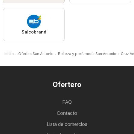
Salcobrand
Inicio
Ofertas San Antonio
Belleza y perfumería San Antonio
Cruz Ve
Ofertero
FAQ
Contacto
Lista de comercios