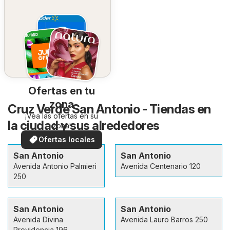
Ofertas en tu
zona
Cruz Verde San Antonio - Tiendas en
¡Vea las ofertas en su
la ciudad y sus alrededores
zona!
Ofertas locales
San Antonio
San Antonio
Avenida Antonio Palmieri
Avenida Centenario 120
250
San Antonio
San Antonio
Avenida Divina
Avenida Lauro Barros 250
Providencia 196