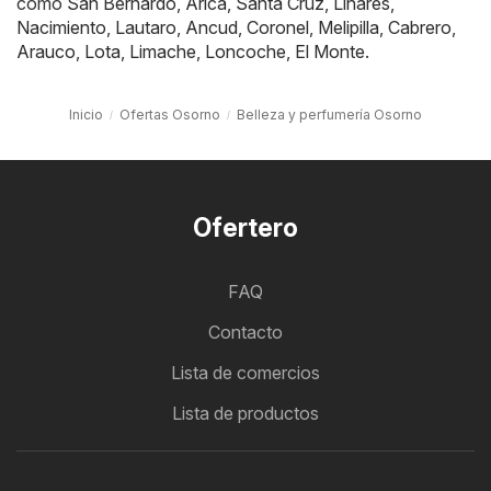
como
San Bernardo
,
Arica
,
Santa Cruz
,
Linares
,
Nacimiento
,
Lautaro
,
Ancud
,
Coronel
,
Melipilla
,
Cabrero
,
Arauco
,
Lota
,
Limache
,
Loncoche
,
El Monte
.
Inicio
Ofertas Osorno
Belleza y perfumería Osorno
Ofertero
FAQ
Contacto
Lista de comercios
Lista de productos