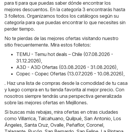
para ti para que puedas saber dónde encontrar los
mejores descuentos. En la categoría 3 encontrarás hasta
3 folletos. Organizamos todos los catálogos según su
categoría para que puedas encontrar lo que necesites sin
perder tiempo.
No te pierdas de las mejores ofertas visitando nuestro
sitio frecuentemente. Mira estos folletos:
TEMU - Temu hot deals – Chile (07.08.2026 -
31.12.2026)
,
A3D - A3D Ofertas (03.08.2026 - 31.08.2026)
,
Copec - Copec Ofertas (13.07.2026 - 10.08.2026)
,
. Haz una lista de compras desde la comodidad de tu casa
y luego compra en tu tienda favorita al mejor precio. Con
nosotros siempre tendrás una perspectiva generalizada
sobre las mejores ofertas en Mejillones.
Si buscas más rebajas, mira ofertas en otras ciudades
como
Villarrica
,
Talcahuano
,
Quilpué
,
San Antonio
,
Los
Ángeles
,
Santa Cruz
,
Ovalle
,
Peñaflor
,
Coronel
,
Talagante
,
Pucón
,
San Bernardo
,
San Felipe
,
La Pintana
,