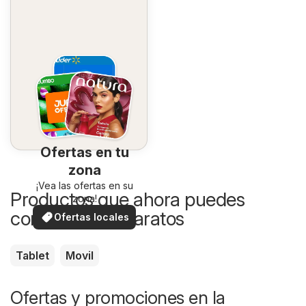
Ofertas en tu
zona
¡Vea las ofertas en su
Productos que ahora puedes
zona!
comprar más baratos
Ofertas locales
Tablet
Movil
Ofertas y promociones en la