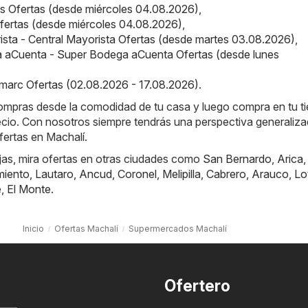
us Ofertas (desde miércoles 04.08.2026)
,
 Ofertas (desde miércoles 04.08.2026)
,
ista - Central Mayorista Ofertas (desde martes 03.08.2026)
,
 aCuenta - Super Bodega aCuenta Ofertas (desde lunes
marc Ofertas (02.08.2026 - 17.08.2026)
.
compras desde la comodidad de tu casa y luego compra en tu t
recio. Con nosotros siempre tendrás una perspectiva generaliz
fertas en Machalí.
jas, mira ofertas en otras ciudades como
San Bernardo
,
Arica
miento
,
Lautaro
,
Ancud
,
Coronel
,
Melipilla
,
Cabrero
,
Arauco
,
Lo
e
,
El Monte
.
Inicio
Ofertas Machalí
Supermercados Machalí
Ofertero