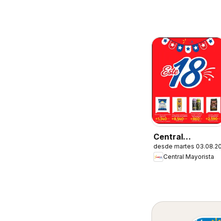
Central
desde martes 03.08.2
Mayorista
Central Mayorista
Ofertas