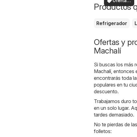
Ofertas
Productos 
locales
Refrigerador
Ofertas y p
Machalí
Si buscas los más r
Machalí, entonces e
encontrarás toda la
populares en tu ciu
descuento.
Trabajamos duro tod
en un solo lugar. Aq
tardes demasiado.
No te pierdas de la
folletos: