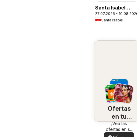
Santa Isabel
27.07.2026 - 10.08.202
Ofertas
Santa Isabel
Ofertas
en tu
¡Vea las
zona
ofertas en su
zona!