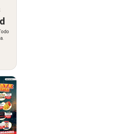
s
ed
 Todo
a.