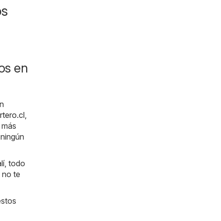
os
os en
en
rtero.cl
,
s más
 ningún
lí, todo
 no te
estos