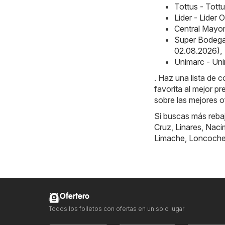
Tottus - Tott
Lider - Lider
Central Mayor
Super Bodega
02.08.2026)
,
Unimarc - Uni
. Haz una lista de 
favorita al mejor p
sobre las mejores o
Si buscas más reba
Cruz
,
Linares
,
Naci
Limache
,
Loncoch
Ofertero
Todos los folletos con ofertas en un solo lugar