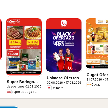
026
Cugat Ofer
Unimarc Ofertas
31.07.2026 - 3
Super Bodega
02.08.2026 - 17.08.2026
Cugat
desde lunes 02.08.2026
aCuenta Ofertas
Unimarc
Super Bodega aCuenta