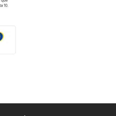
s que
ta 10
.