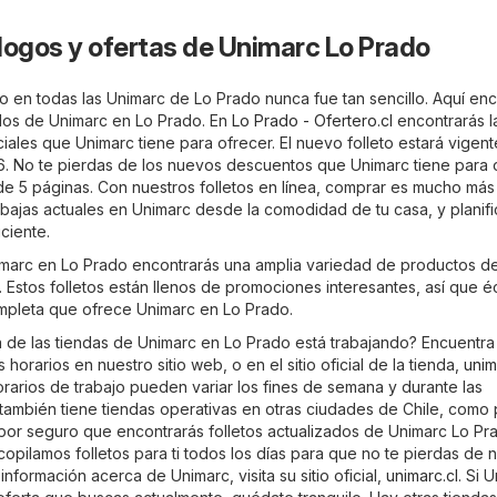
logos y ofertas de Unimarc Lo Prado
o en todas las Unimarc de Lo Prado nunca fue tan sencillo. Aquí enc
zados de Unimarc en Lo Prado. En
Lo Prado - Ofertero.cl
encontrarás l
ales que Unimarc tiene para ofrecer. El nuevo folleto estará vigent
6. No te pierdas de los nuevos descuentos que Unimarc tiene para 
e 5 páginas. Con nuestros folletos en línea, comprar es mucho más f
ebajas actuales en Unimarc desde la comodidad de tu casa, y planifi
ciente.
nimarc en Lo Prado encontrarás una amplia variedad de productos d
 Estos folletos están llenos de promociones interesantes, así que é
ompleta que ofrece Unimarc en Lo Prado.
a de las tiendas de Unimarc en Lo Prado está trabajando? Encuentra
horarios en nuestro sitio web, o en el sitio oficial de la tienda,
unim
rarios de trabajo pueden variar los fines de semana y durante las
también tiene tiendas operativas en otras ciudades de Chile, com
 por seguro que encontrarás folletos actualizados de Unimarc Lo Pr
copilamos folletos para ti todos los días para que no te pierdas de n
nformación acerca de Unimarc, visita su sitio oficial,
unimarc.cl
. Si 