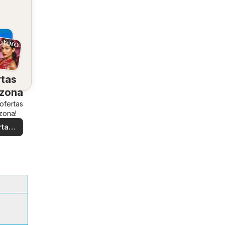
rtas
 zona
 ofertas
zona!
rtas
ales