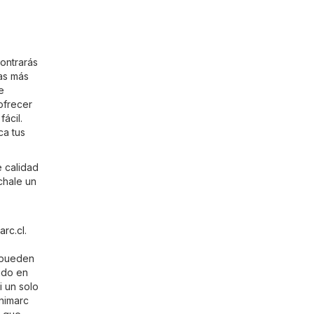
ontrarás
as más
e
ofrecer
ácil.
ca tus
e calidad
chale un
arc.cl
.
o pueden
ado en
i un solo
Unimarc