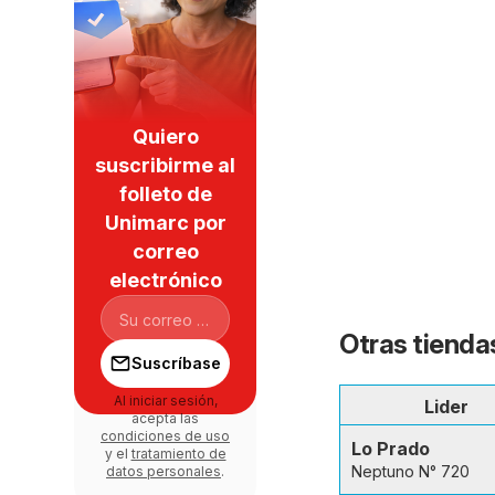
Quiero
suscribirme al
folleto de
Unimarc por
correo
electrónico
Otras tienda
Suscríbase
Al iniciar sesión,
Lider
acepta las
condiciones de uso
Lo Prado
y el
tratamiento de
Neptuno N° 720
datos personales
.