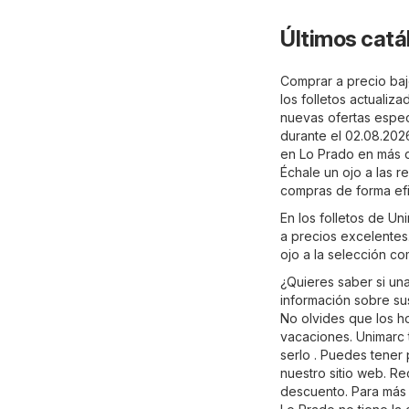
Últimos catá
Comprar a precio baj
los folletos actuali
nuevas ofertas especi
durante el 02.08.202
en Lo Prado en más d
Échale un ojo a las r
compras de forma efi
En los folletos de U
a precios excelentes.
ojo a la selección c
¿Quieres saber si un
información sobre sus 
No olvides que los ho
vacaciones. Unimarc 
serlo . Puedes tener
nuestro sitio web. Re
descuento. Para más i