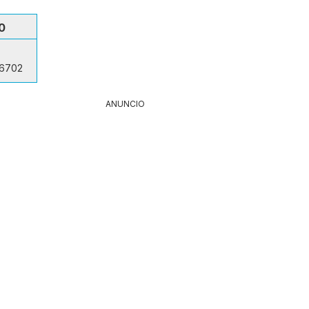
0
 6702
ANUNCIO