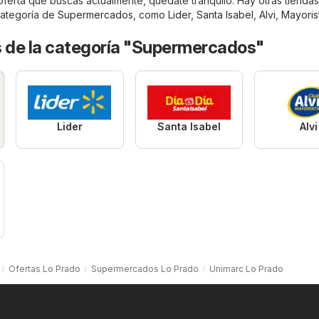
 oferta que buscas actualmente, quédate tranquilo. Hay otras tienda
 categoría de
Supermercados
, como
Lider
,
Santa Isabel
,
Alvi
,
Mayoris
s de la categoría "Supermercados"
Lider
Santa Isabel
Alvi
Ofertas Lo Prado
Supermercados Lo Prado
Unimarc Lo Prado