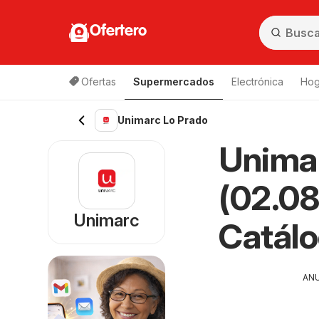
Ofertero
Ofertas
Supermercados
Electrónica
Hog
Lista de productos
Unimarc Lo Prado
Unimar
(02.08
Unimarc
Catál
AN