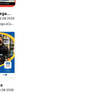
ega
2.08.2026
fertas
Super Bodega aCuenta
as
25.08.2026