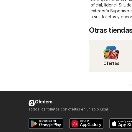
oficial,
lider.cl
. Si Lid
categoría
Supermerc
a sus folletos y enc
Otras tienda
Ofertas
Inic
Ofertero
Todos los folletos con ofertas en un solo lugar