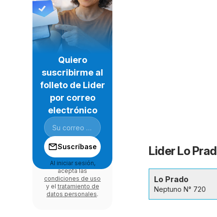
Quiero
suscribirme al
folleto de Lider
por correo
electrónico
Suscríbase
Lider Lo Prad
Al iniciar sesión,
acepta las
Lo Prado
condiciones de uso
y el
tratamiento de
Neptuno N° 720
datos personales
.