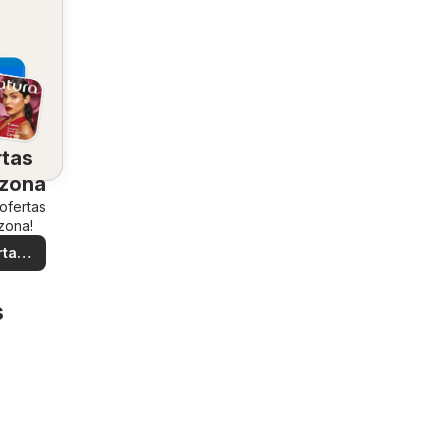
rtas
 zona
 ofertas
zona!
rtas
ales
s