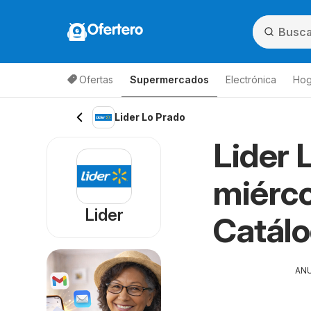
Ofertero
Ofertas
Supermercados
Electrónica
Hog
Lista de productos
Lider Lo Prado
Lider 
miérco
Lider
Catál
AN