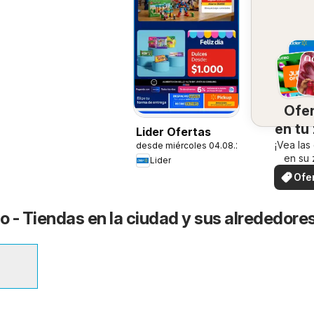
Ofe
en tu
Lider Ofertas
¡Vea las
desde miércoles 04.08.2026
en su 
Lider
Ofe
loc
o - Tiendas en la ciudad y sus alrededore