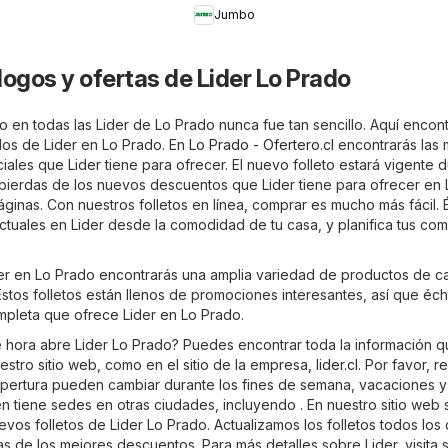
Jumbo
logos y ofertas de Lider Lo Prado
 en todas las Lider de Lo Prado nunca fue tan sencillo. Aquí encon
ados de Lider en Lo Prado. En
Lo Prado - Ofertero.cl
encontrarás las 
ales que Lider tiene para ofrecer. El nuevo folleto estará vigente 
 pierdas de los nuevos descuentos que Lider tiene para ofrecer en 
ginas. Con nuestros folletos en línea, comprar es mucho más fácil. 
actuales en Lider desde la comodidad de tu casa, y planifica tus co
ider en Lo Prado encontrarás una amplia variedad de productos de ca
stos folletos están llenos de promociones interesantes, así que éch
ompleta que ofrece Lider en Lo Prado.
 hora abre Lider Lo Prado? Puedes encontrar toda la información 
estro sitio web, como en el sitio de la empresa,
lider.cl
. Por favor, 
apertura pueden cambiar durante los fines de semana, vacaciones y
én tiene sedes en otras ciudades, incluyendo . En nuestro sitio web
vos folletos de Lider Lo Prado. Actualizamos los folletos todos los 
s de los mejores descuentos. Para más detalles sobre Lider, visita su