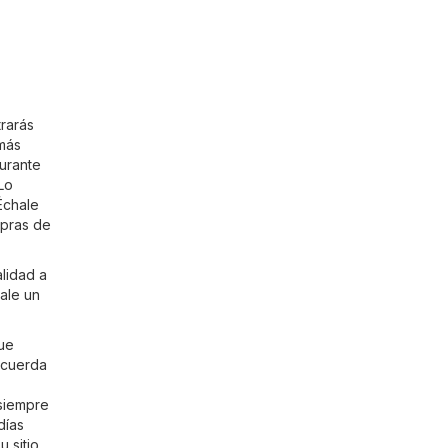
trarás
más
durante
Lo
Échale
mpras de
lidad a
ale un
que
recuerda
 siempre
días
 sitio