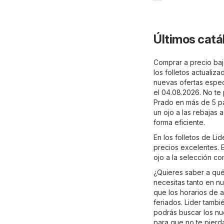
Últimos catá
Comprar a precio bajo
los folletos actualiz
nuevas ofertas especi
el 04.08.2026. No te
Prado en más de 5 pá
un ojo a las rebajas 
forma eficiente.
En los folletos de L
precios excelentes. E
ojo a la selección c
¿Quieres saber a qué
necesitas tanto en nu
que los horarios de 
feriados. Lider tambi
podrás buscar los nue
para que no te pierda