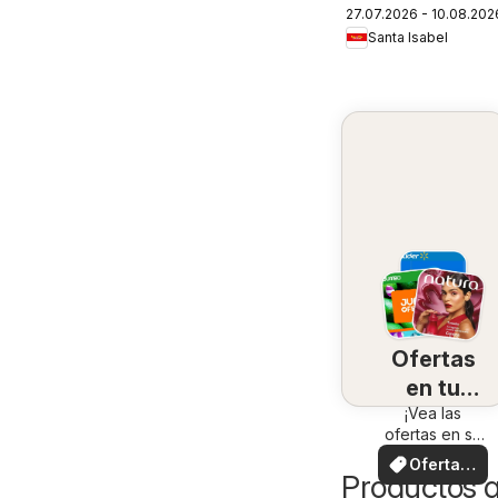
27.07.2026 - 10.08.202
Ofertas
Santa Isabel
Ofertas
en tu
¡Vea las
zona
ofertas en su
zona!
Ofertas
Productos 
locales