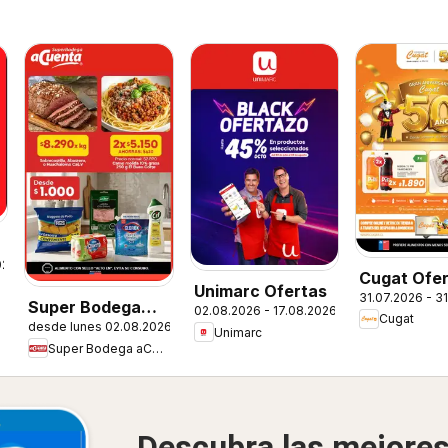
026
Cugat Ofer
Unimarc Ofertas
31.07.2026 - 3
Super Bodega
02.08.2026 - 17.08.2026
Cugat
desde lunes 02.08.2026
aCuenta Ofertas
Unimarc
Super Bodega aCuenta
Descubra las mejore