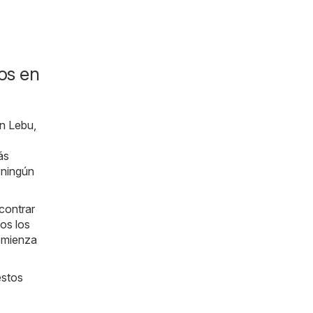
os en
en Lebu,
ás
 ningún
contrar
os los
comienza
estos