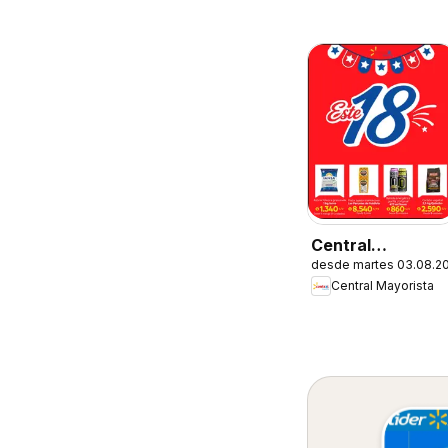
Central
desde martes 03.08.2
Mayorista
Central Mayorista
Ofertas