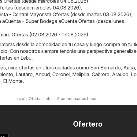
us Ofertas (desde miércoles 04.08.2026)
,
 Ofertas (desde miércoles 04.08.2026)
,
ista - Central Mayorista Ofertas (desde martes 03.08.2026)
,
 aCuenta - Super Bodega aCuenta Ofertas (desde lunes
marc Ofertas (02.08.2026 - 17.08.2026)
,
compras desde la comodidad de tu casa y luego compra en tu t
recio. Con nosotros siempre tendrás una perspectiva generaliz
fertas en Lebu.
jas, mira ofertas en otras ciudades como
San Bernardo
,
Arica
miento
,
Lautaro
,
Ancud
,
Coronel
,
Melipilla
,
Cabrero
,
Arauco
,
Lo
e
,
El Monte
.
Inicio
Ofertas Lebu
Supermercados Lebu
Ofertero