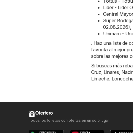
Tottus - Tott
Lider - Lider
Central Mayor
Super Bodega
02.08.2026)
,
Unimarc - Uni
. Haz una lista de 
favorita al mejor p
sobre las mejores o
Si buscas más reba
Cruz
,
Linares
,
Naci
Limache
,
Loncoch
Ofertero
Todos los folletos con ofertas en un solo lugar