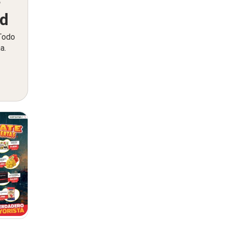
ed
 Todo
a.