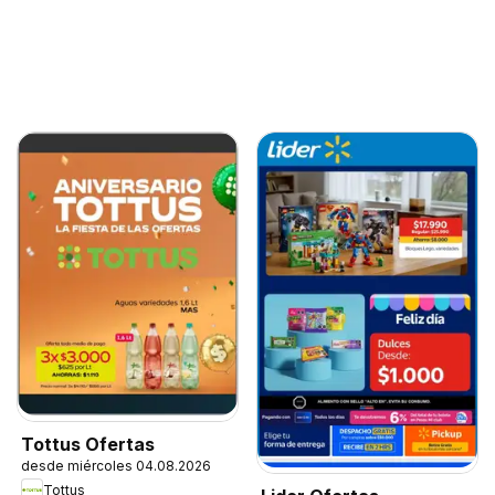
Tottus Ofertas
desde miércoles 04.08.2026
Tottus